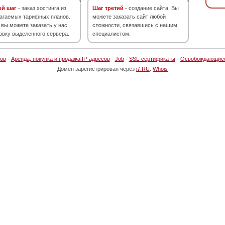
ой шаг
- заказ хостинга из
Шаг третий
- создание сайта. Вы
агаемых тарифных планов.
можете заказать сайт любой
 вы можете заказать у нас
сложности, связавшись с нашим
овку выделенного сервера.
специалистом.
ов
·
Аренда, покупка и продажа IP-адресов
·
Job
·
SSL-сертификаты
·
Освобождающие
Домен зарегистрирован через
i7.RU
.
Whois