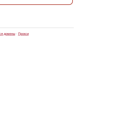
ся домены
·
Прокси