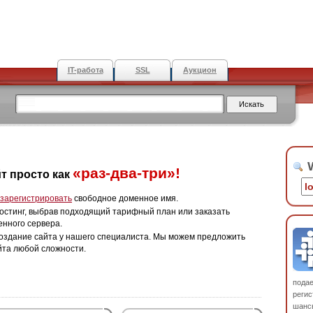
IT-работа
SSL
Аукцион
W
«раз-два-три»!
т просто как
зарегистрировать
свободное доменное имя.
остинг, выбрав подходящий тарифный план или заказать
енного сервера.
оздание сайта у нашего специалиста. Мы можем предложить
йта любой сложности.
пода
регис
шанс